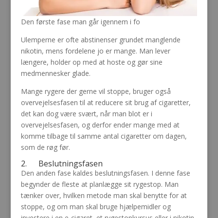
Den første fase man går igennem i fo
Ulemperne er ofte abstinenser grundet manglende
nikotin, mens fordelene jo er mange. Man lever
længere, holder op med at hoste og gør sine
medmennesker glade.
Mange rygere der gerne vil stoppe, bruger også
overvejelsesfasen til at reducere sit brug af cigaretter,
det kan dog være svært, når man blot er i
overvejelsesfasen, og derfor ender mange med at
komme tilbage til samme antal cigaretter om dagen,
som de røg før.
2. Beslutningsfasen
Den anden fase kaldes beslutningsfasen. I denne fase
begynder de fleste at planlægge sit rygestop. Man
tænker over, hvilken metode man skal benytte for at
stoppe, og om man skal bruge hjælpemidler og
investere i en e-cigaret, et rygestopkursus eller i nikotin