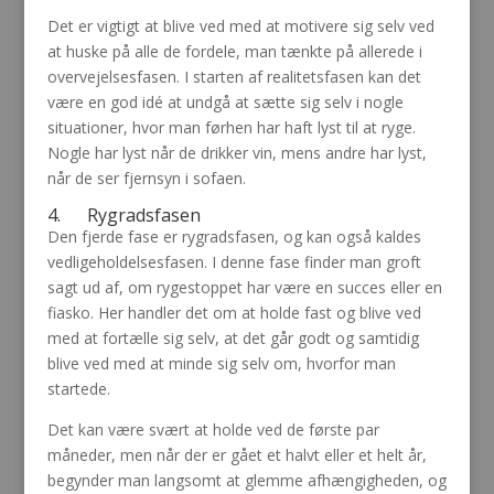
Det er vigtigt at blive ved med at motivere sig selv ved
at huske på alle de fordele, man tænkte på allerede i
overvejelsesfasen. I starten af realitetsfasen kan det
være en god idé at undgå at sætte sig selv i nogle
situationer, hvor man førhen har haft lyst til at ryge.
Nogle har lyst når de drikker vin, mens andre har lyst,
når de ser fjernsyn i sofaen.
4. Rygradsfasen
Den fjerde fase er rygradsfasen, og kan også kaldes
vedligeholdelsesfasen. I denne fase finder man groft
sagt ud af, om rygestoppet har være en succes eller en
fiasko. Her handler det om at holde fast og blive ved
med at fortælle sig selv, at det går godt og samtidig
blive ved med at minde sig selv om, hvorfor man
startede.
Det kan være svært at holde ved de første par
måneder, men når der er gået et halvt eller et helt år,
begynder man langsomt at glemme afhængigheden, og