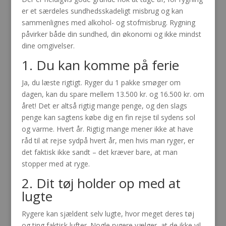
er et særdeles sundhedsskadeligt misbrug og kan
sammenlignes med alkohol- og stofmisbrug. Rygning
påvirker både din sundhed, din økonomi og ikke mindst
dine omgivelser.
1. Du kan komme på ferie
Ja, du læste rigtigt. Ryger du 1 pakke smøger om
dagen, kan du spare mellem 13.500 kr. og 16.500 kr. om
året! Det er altså rigtig mange penge, og den slags
penge kan sagtens købe dig en fin rejse til sydens sol
og varme. Hvert år. Rigtig mange mener ikke at have
råd til at rejse sydpå hvert år, men hvis man ryger, er
det faktisk ikke sandt – det kræver bare, at man
stopper med at ryge.
2. Dit tøj holder op med at
lugte
Rygere kan sjældent selv lugte, hvor meget deres tøj
og ting faktisk lufter. Nogle rygere vælger, at de ikke vil