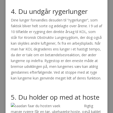
4. Du undgår rygerlunger
Dine lunger forvandles desuden til ”rygerlunger”, som
faktisk bliver helt sorte og ødelagte over årene. I 9 ud af
10 tilfælde er rygning den direkte årsag til KOL, som
står for Kronisk Obstruktiv Lungesygdom, der dog også
kan skyldes andre luftgener, fx fra en arbejdsplads. Når
man har KOL degraderes ens lunger i et hastigt tempo,
da der er tale om en betændelsesreaktion, der æder
lungerne op indefra. Rygestop er den eneste måde at
bremse udviklingen på, men lungernes væv kan aldrig
gendannes efterfølgende. Ved at stoppe med at ryge
kan lungerne kun genvinde meget lidt af deres funktion.
5. Du holder op med at hoste
Rigtig
mange rygere får en tør, ubehagelig hoste, også kaldet